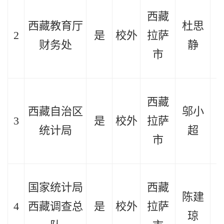
西藏
西藏教育厅
杜思
2
是
校外
拉萨
2
财务处
静
市
西藏
西藏自治区
邬小
3
是
校外
拉萨
2
统计局
超
市
国家统计局
西藏
陈建
4
西藏调查总
是
校外
拉萨
2
琼