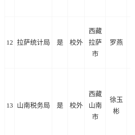
西藏
12
拉萨统计局
是
校外
拉萨
罗燕
2
市
西藏
徐玉
13
山南税务局
是
校外
山南
2
彬
市