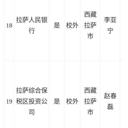
西藏
拉萨人民银
李亚
18
是
校外
拉萨
2
行
宁
市
拉萨综合保
西藏
赵春
19
税区投资公
是
校外
拉萨
2
磊
司
市