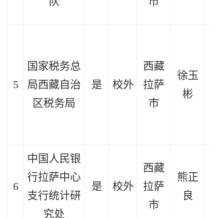
队
市
国家税务总
西藏
徐玉
5
局西藏自治
是
校外
拉萨
2
彬
区税务局
市
中国人民银
西藏
行拉萨中心
熊正
6
是
校外
拉萨
2
支行统计研
良
市
究处