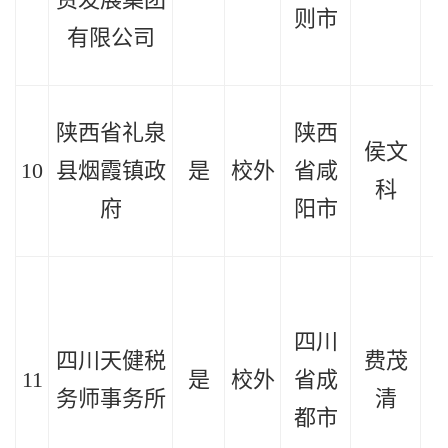
则市
有限公司
陕西省礼泉
陕西
侯文
10
县烟霞镇政
是
校外
省咸
2
科
府
阳市
四川
四川天健税
费茂
11
是
校外
省成
2
务师事务所
清
都市