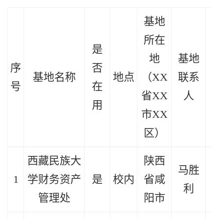
基地
所在
是
地
基地
序
否
基地名称
地点
（XX
联系
号
在
省XX
人
用
市XX
区）
西藏民族大
陕西
马胜
1
学财务资产
是
校内
省咸
2
利
管理处
阳市