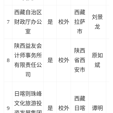
西藏自治区
西藏
刘景
7
财政厅办公
是
校外
拉萨
2
龙
室
市
陕西益友会
陕西
计师事务所
原如
8
是
校外
省西
2
有限责任公
斌
安市
司
日喀则珠峰
西藏
文化旅游投
9
是
校外
日喀
谭明
2
资发展集团