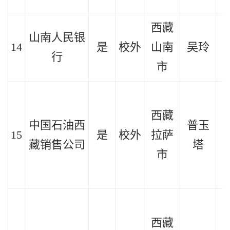
西藏
山南人民银
14
是
校外
山南
吴玲
2
行
市
西藏
中国石油西
普玉
15
是
校外
拉萨
2
藏销售公司
塔
市
西藏