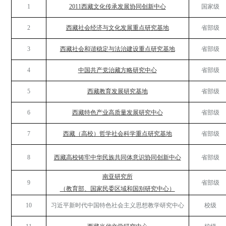
1
2011西藏文化传承发展协同创新中心
国家级
2
西藏社会经济与文化发展重点研究基地
省部级
3
西藏社会和谐稳定与法治建设重点研究基地
省部级
4
中国共产党治藏方略研究中心
省部级
5
西藏教育发展研究基地
省部级
6
西藏特色产业高质量发展研究中心
省部级
7
西藏（高校）哲学社会科学重点研究基地
省部级
8
西藏高校铸牢中华民族共同体意识协同创新中心
省部级
南亚研究所
9
省部级
（教育部、国家民委区域和国别研究中心）
10
习近平新时代中国特色社会主义思想
教学研究中心
校级