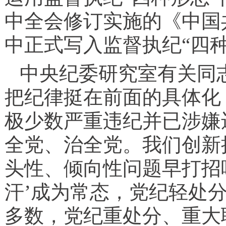
中全会修订实施的《中国
中正式写入监督执纪“四种
中央纪委研究室有关同
把纪律挺在前面的具体化
极少数严重违纪并已涉嫌
全党、治全党。我们创新
头性、倾向性问题早打招
汗’成为常态，党纪轻处
多数，党纪重处分、重大