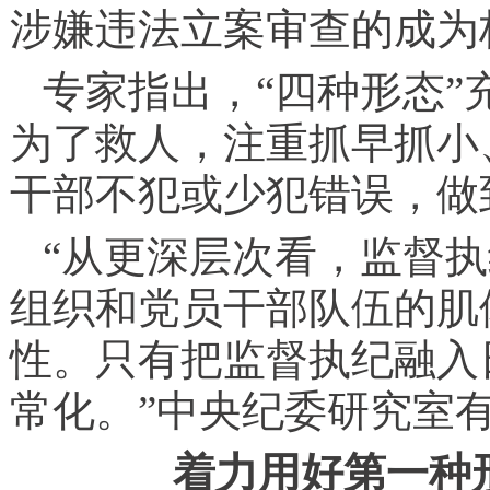
涉嫌违法立案审查的成为
专家指出，“四种形态
为了救人，注重抓早抓小
干部不犯或少犯错误，做
“从更深层次看，监督
组织和党员干部队伍的肌
性。只有把监督执纪融入
常化。”中央纪委研究室
着力用好第一种