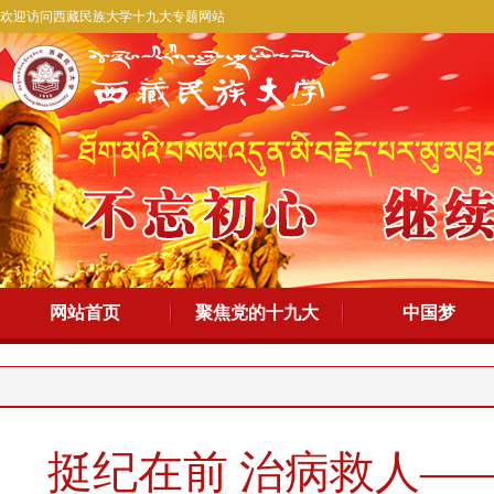
欢迎访问西藏民族大学十九大专题网站
网站首页
聚焦党的十九大
中国梦
挺纪在前 治病救人—