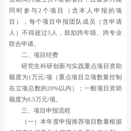
同时参与
2
个项目（含本人申报的项
目），每个项目申报团队成员（含申请
人）不得超过
5
人，鼓励跨年级、跨专业
联合申请。
二、项目经费
研究生科研创新与实践重点项目资助
额度为
1
万元
/项（重点项目立项数量控制
在立项总数的
20%
以内）；
一般项
目资助
为
0.5
万元
/项。
额度
三、项目申报流程
（一）本年
度申报推荐项目数量根据