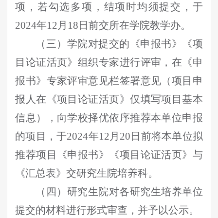
项，若勾选多项，结项时均须提交，
于
2024
年
12
月
18
日前
交
所在
学院
教学办
。
（三）
学院
对提交的《申报书》《项
目论证活页》组织专家进行评审，在《申
报书》专家评审意见栏签署意见（项目申
报人在《项目论证活页》仅填写项目基本
信息），向学校择优依序推荐本单位申报
的项目，
于
2024
年
12
月
20
日
前将本单位拟
推荐项目《申报书》《项目论证活页》与
《汇总表》
交研究生院培养科
。
（四）
研究生院
对各研究生培养单位
提交的材料进行形式审查，
并予以公示。