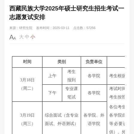
西藏民族大学2025年硕士研究生招生考试一
志愿复试安排
来源：研究生院
发布时间：2025-03-11
点击数：57256
大
中
小
时间
类别
负责单位
考生
上午
各学
院
考生根据通
3
月
18
日
报到
（周
二
）
专业课
考试时间
3
个
下午
各学
院
笔试
考生按照各
各位考生根
3
月
19
日
综合面试（含专业
各学
院
、外
各学
院
自行
（周
三
）
面试、外语测试）
语学院
等必要设备
供）。外语