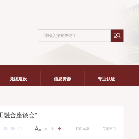
党团建设
信息资源
专业认证
工融合座谈会”
大
中
小
打印本页
关闭窗口