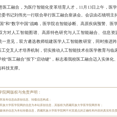
进医工融合，为医疗智能化变革培育人才，
11月13日上午，
党委书记刘伟光一行联合举行医工融合座谈会。会议由石镜明主
国
”
和
“
数字中国
”
战略，医学院在智能诊断、高原疾病预警、医
双方对人工智能图谱、高原特色研究与人工智能融合、信息资
统一意见，双方遴选教师组建医学人工智能教研室，同时推进跨
医工交叉人才培养机制，切实推动人工智能技术在医学教育与临
学校
“
医工融合
”
按下
“
启动键
”
，标志着我校医工融合迈入实体化
与科技支撑。
学院网版权与免责声明：
所发布信息由原创信息、转载信息构成；
民族大学医学院网的信息为本站原创信息，其版权为西藏民族大学医学院网所有；
媒体的信息为本站转载信息，西藏民族大学医学院网不对其观点的正确性和内容的真实性负