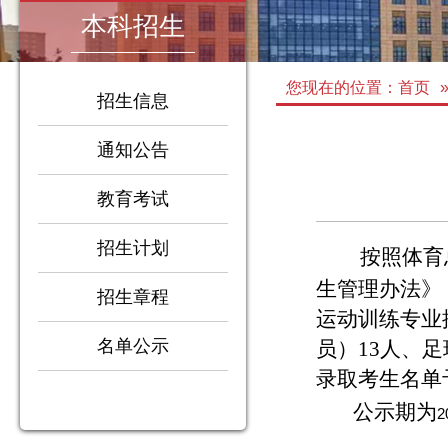
本科招生
您现在的位置：
首页
招生信息
通知公告
教育考试
招生计划
按照体育
生管理办法》
招生章程
1
运动训练专业
2
3
名单公示
员）
13
人、足
4
录取考生名单
公示期为
2