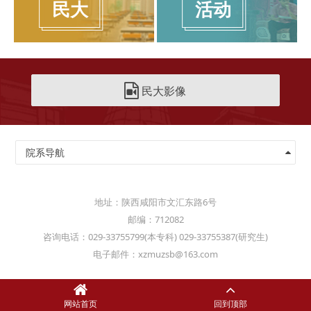
民大
活动
民大影像
院系导航
地址：陕西咸阳市文汇东路6号
邮编：712082
咨询电话：029-33755799(本专科) 029-33755387(研究生)
电子邮件：xzmuzsb@163.com
网站首页
网站首页
回到顶部
回到顶部