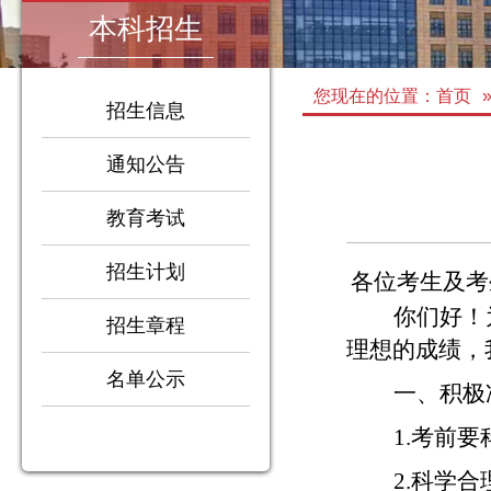
本科招生
您现在的位置：
首页
招生信息
通知公告
教育考试
招生计划
各位考生及考
你们好！
招生章程
1
理想的成绩，
2
3
名单公示
4
一、积极
1.考前
2.科学