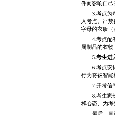
件而影响自己
3.考点
入考点。严禁
字母的衣服（
4.考点
属制品的衣物
5.
考生进
6
.考点
行为将被智能
7
.开考
8
.考生
和心态、为考
最后，
真