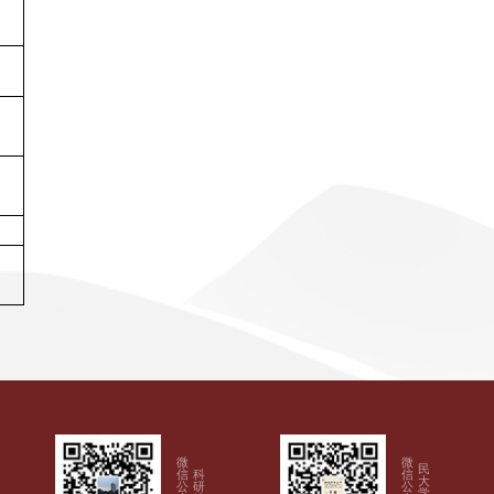
微
微
民
信
科
信
大
公
研
公
学