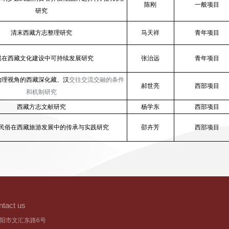
陈刚
一般项目
研究
清末西藏方志整理研究
马天祥
青年项目
棋在西藏文化建设中可持续发展研究
张治远
青年项目
治理视角的西藏深化藏、汉
交往交流交融
的条件
郝世亮
西部项目
和机制研究
西藏方志文献研究
杨学东
西部项目
民俗在西藏旅游发展中的传承与实践研究
邵卉芳
西部项目
act us
阳市文汇东路6号