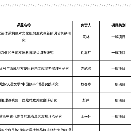
课题名称
负责人
项目类别
政策体系构建对文化组织形式创新的调节机制研
黄林
一般项目
究
藏农牧区学前双语教育现状调查研究
刘海红
一般项目
政府与西藏地方使臣往来文献资料整理和研究
陈武强
一般项目
藏族汉语文学“中国故事”话语实践研究
魏春春
一般项目
网络理论视角下西藏时政外宣翻译研究
彭萍
一般项目
壁画中古代体育的源流及其发展形态研究
王兴怀
一般项目
影响少数民族消费者异质性品牌选择行为的机理