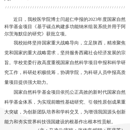
近日，我校医学院博士闫超仁申报
的
2023年度国家自然
科学基金项目《基于碳点构建多功能纳米组装
系统并用于
阿
尔茨海默症
的研究
》获批立项。
我校始终坚持国家重大战略导向，立足陕西，精准聚焦
党和国家的重大战略需求，坚持服务西藏社会经济发展的宗
旨。
学校党委行政高度重视
国家自然科学项目
申报
和科学研
究
工作，科研处
积极
统筹，
协调学院，
为科研人员申报高质
量项目提供强大助力。
国家自然科学基金项目依托公正高效的新时代国家自然
科学基金体系，为实现前瞻性基础研究、引领性原创成果重
大突破，为创新团队培养和学科交叉，为增强我国源头创新
能力和夯实世界科技强国建设的根基作出根本性贡献。